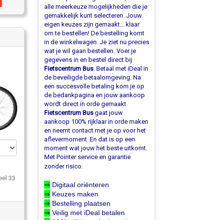
alle meerkeuze mogelijkheden die je
gemakkelijk kunt selecteren. Jouw
eigen keuzes zijn gemaakt... klaar
om te bestellen! De bestelling komt
in de winkelwagen. Je ziet nu precies
wat je wil gaan bestellen. Voer je
gegevens in en bestel direct bij
Fietscentrum Bus
. Betaal met iDeal in
de beveiligde betaalomgeving. Na
een succesvolle betaling kom je op
de bedankpagina en jouw aankoop
wordt direct in orde gemaakt.
Fietscentrum Bus
gaat jouw
aankoop 100% rijklaar in orde maken
en neemt contact met je op voor het
aflevermoment. En dat is op een
moment wat jouw het beste uitkomt.
Met Pointer service en garantie
zonder risico.
el 33
⇒
Digitaal oriënteren
⇒
Keuzes maken
⇒
Bestelling plaatsen
⇒
Veilig met iDeal betalen