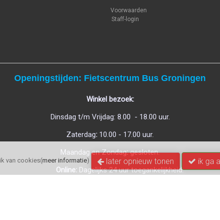
Voorwaarden
Staff-login
Openingstijden: Fietscentrum Bus Groningen
Winkel bezoek:
Dinsdag t/m Vrijdag: 8.00 - 18.00 uur.
Zaterdag
:
10.00 - 17.00 uur.
Maandag en Zondag
:
gesloten.
later opnieuw tonen
ik ga 
k van cookies(
meer informatie
)
Online:
Dagelijks 24 uur toegankelijkheid.
| The Original Online Dealerstore.
Pointerfietsen.nl
C
opyright 2020 /
All Rights Reserved
© Pointer Rijwielen B.V.