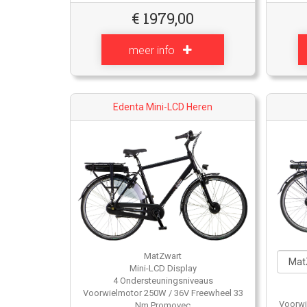
€
1979,00
meer info
Edenta Mini-LCD Heren
MatZwart
Mini-LCD Display
4 Ondersteuningsniveaus
Voorwielmotor 250W / 36V Freewheel 33
Voorwi
Nm Promovec