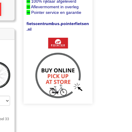
⇒
100% rijklaar afgeleverd
⇒
Aflevermoment in overleg
⇒
Pointer service en garantie
fietscentrumbus.pointerfietsen
.nl
el 33