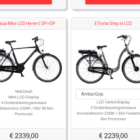
essa Mini-LCD Heren | OP=OP
E.Forta Step in LCD
MatZwart
Mini-LCD Display
LCD Centerdisplay
4 Ondersteuningsniveaus
5 Ondersteuningsniveaus
ddenmotor 250W / 36V 90 Nm
Voorwielmotor 250W / 36V Freewhe
Promovec
Nm Promovec
€
2339,00
€
2239,00