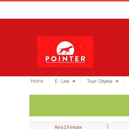
Home
E - Line
Tour- Cityline
Kyra 2.0 Intube