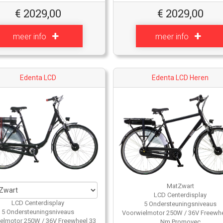
€
2029,00
€
2029,00
meer info
meer info
Edenta LCD
Edenta LCD Heren
MatZwart
LCD Centerdisplay
LCD Centerdisplay
5 Ondersteuningsniveaus
5 Ondersteuningsniveaus
Voorwielmotor 250W / 36V Freewhe
elmotor 250W / 36V Freewheel 33
Nm Promovec