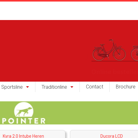
Contact
Brochure
Sportsline
Traditionline
Kyra 2.0 Intube Heren
Ducora LCD