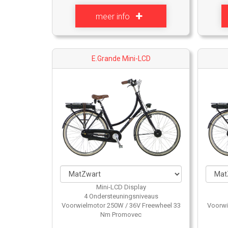
meer info
E.Grande Mini-LCD
Mini-LCD Display
4 Ondersteuningsniveaus
Voorwielmotor 250W / 36V Freewheel 33
Voorwi
Nm Promovec