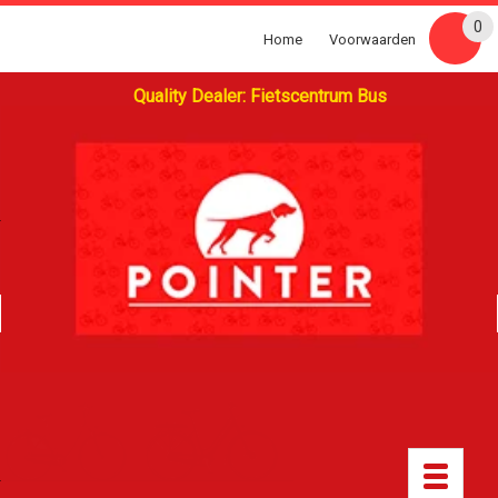
0
Home
Voorwaarden
Quality Dealer: Fietscentrum Bus
Toggle
navigatio