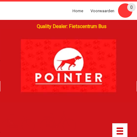
0
Home
Voorwaarden
Quality Dealer: Fietscentrum Bus
Toggle
navigatio