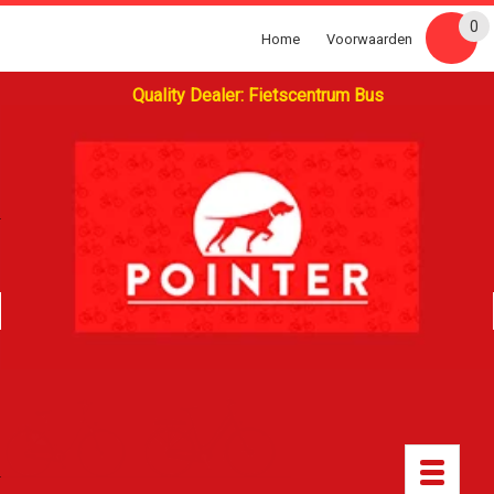
0
Home
Voorwaarden
Quality Dealer: Fietscentrum Bus
Toggle
navigatio