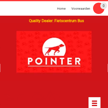
0
Home
Voorwaarden
Quality Dealer: Fietscentrum Bus
Toggle
navigatio