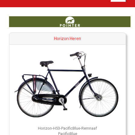
Horizon Heren
Horizon-H53-PacificBlue-Remnaaf
PacificBlue