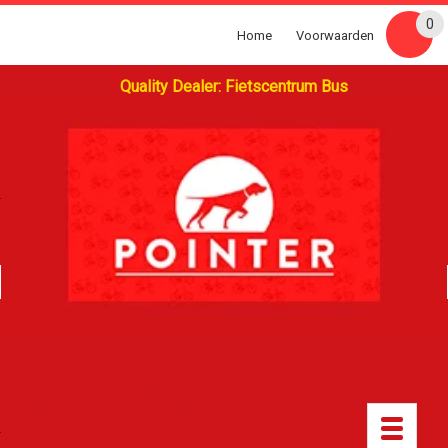
0
Home
Voorwaarden
Quality Dealer: Fietscentrum Bus
Toggle
navigatio