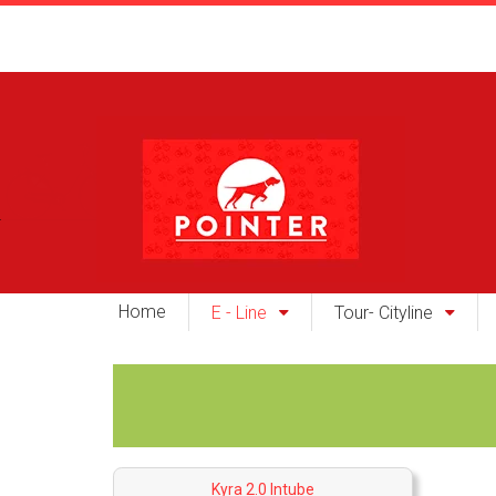
Home
E - Line
Tour- Cityline
Kyra 2.0 Intube