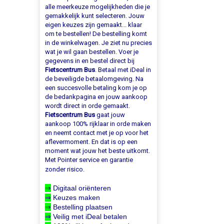
alle meerkeuze mogelijkheden die je
gemakkelijk kunt selecteren. Jouw
eigen keuzes zijn gemaakt... klaar
om te bestellen! De bestelling komt
in de winkelwagen. Je ziet nu precies
wat je wil gaan bestellen. Voer je
gegevens in en bestel direct bij
Fietscentrum Bus
. Betaal met iDeal in
de beveiligde betaalomgeving. Na
een succesvolle betaling kom je op
de bedankpagina en jouw aankoop
wordt direct in orde gemaakt.
Fietscentrum Bus
gaat jouw
aankoop 100% rijklaar in orde maken
en neemt contact met je op voor het
aflevermoment. En dat is op een
moment wat jouw het beste uitkomt.
Met Pointer service en garantie
zonder risico.
⇒
Digitaal oriënteren
⇒
Keuzes maken
⇒
Bestelling plaatsen
⇒
Veilig met iDeal betalen