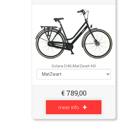
Solara-D46-MatZwart-N3
€
789,00
meer info