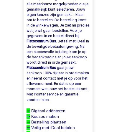
alle meerkeuze mogelijkheden die je
gemakkelijk kunt selecteren. Jouw
eigen keuzes zijn gemaakt... klaar
om te bestellen! De bestelling komt
in de winkelwagen. Je ziet nu precies
wat je wil gaan bestellen. Voer je
gegevens in en bestel direct bij
Fietscentrum Bus
. Betaal met iDeal in
de beveiligde betaalomgeving. Na
een succesvolle betaling kom je op
de bedankpagina en jouw aankoop
wordt direct in orde gemaakt.
Fietscentrum Bus
gaat jouw
aankoop 100% rijklaar in orde maken
en neemt contact met je op voor het
aflevermoment. En dat is op een
moment wat jouw het beste uitkomt.
Met Pointer service en garantie
zonder risico.
⇒
Digitaal oriënteren
⇒
Keuzes maken
⇒
Bestelling plaatsen
⇒
Veilig met iDeal betalen