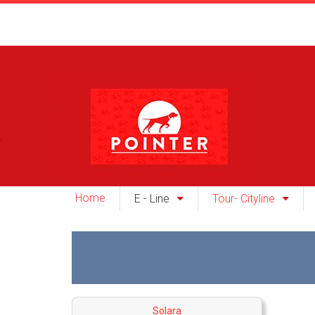
Home
E - Line
Tour- Cityline
Solara