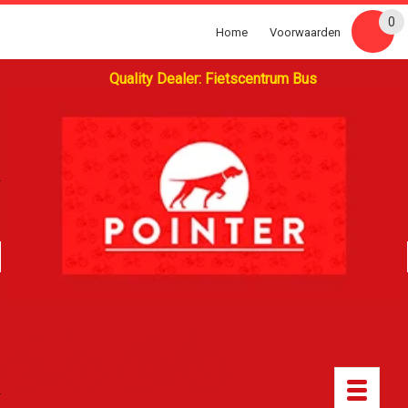
0
Home
Voorwaarden
Quality Dealer: Fietscentrum Bus
Toggle
navigatio