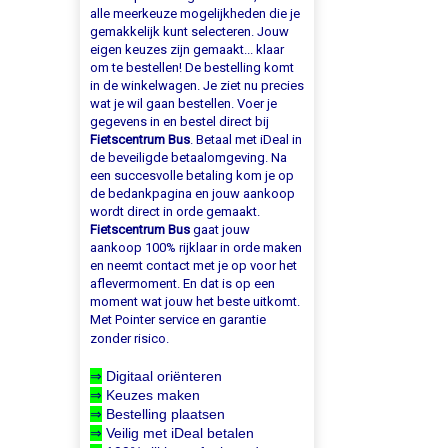
alle meerkeuze mogelijkheden die je
gemakkelijk kunt selecteren. Jouw
eigen keuzes zijn gemaakt... klaar
om te bestellen! De bestelling komt
in de winkelwagen. Je ziet nu precies
wat je wil gaan bestellen. Voer je
gegevens in en bestel direct bij
Fietscentrum Bus
. Betaal met iDeal in
de beveiligde betaalomgeving. Na
een succesvolle betaling kom je op
de bedankpagina en jouw aankoop
wordt direct in orde gemaakt.
Fietscentrum Bus
gaat jouw
aankoop 100% rijklaar in orde maken
en neemt contact met je op voor het
aflevermoment. En dat is op een
moment wat jouw het beste uitkomt.
Met Pointer service en garantie
zonder risico.
⇒
Digitaal oriënteren
⇒
Keuzes maken
⇒
Bestelling plaatsen
⇒
Veilig met iDeal betalen