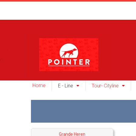
Home
E - Line
Tour- Cityline
Grande Heren